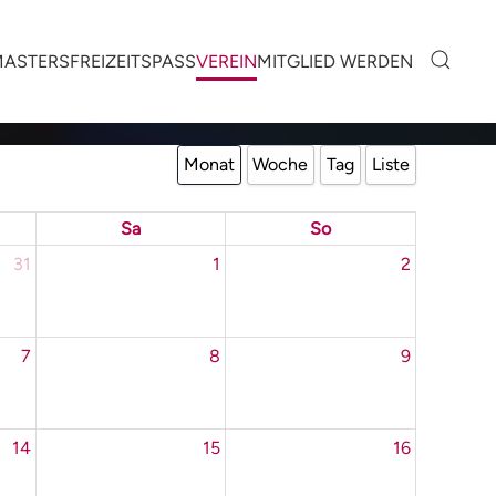
MASTERS
FREIZEITSPASS
VEREIN
MITGLIED WERDEN
Monat
Woche
Tag
Liste
Sa
So
31
1
2
7
8
9
14
15
16