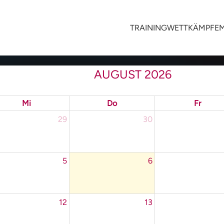
TRAINING
WETTKÄMPFE
AUGUST 2026
Mi
Do
Fr
29
30
5
6
12
13