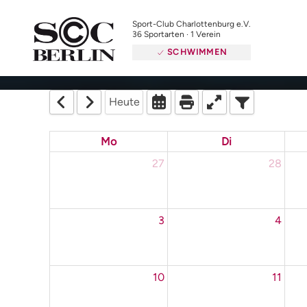
Sport-Club Charlottenburg e.V.
36 Sportarten · 1 Verein
SCHWIMMEN
Heute
Mo
Di
27
28
3
4
10
11